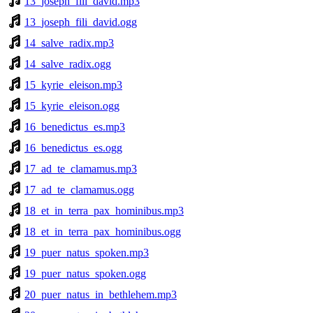
13_joseph_fili_david.mp3
13_joseph_fili_david.ogg
14_salve_radix.mp3
14_salve_radix.ogg
15_kyrie_eleison.mp3
15_kyrie_eleison.ogg
16_benedictus_es.mp3
16_benedictus_es.ogg
17_ad_te_clamamus.mp3
17_ad_te_clamamus.ogg
18_et_in_terra_pax_hominibus.mp3
18_et_in_terra_pax_hominibus.ogg
19_puer_natus_spoken.mp3
19_puer_natus_spoken.ogg
20_puer_natus_in_bethlehem.mp3