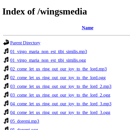
Index of /wingsmedia
Name
Parent Directory
01_virgo_maria_non_est_tibi_similis.mp3
01_virgo_maria_non_est_tibi_similis.ogg
02_come_let_us_ring_out_our_joy_to_the_lord.mp3
02_come_let_us_ring_out_our_joy_to_the_lord.ogg
03_come_let_us_ring_out_our_joy_to_the_lord_2.mp3
03_come_let_us_ring_out_our_joy_to_the_lord_2.ogg
04_come_let_us_ring_out_our_joy_to_the_lord_3.mp3
04_come_let_us_ring_out_our_joy_to_the_lord_3.ogg
05_doremi.mp3
05_doremi.ogg